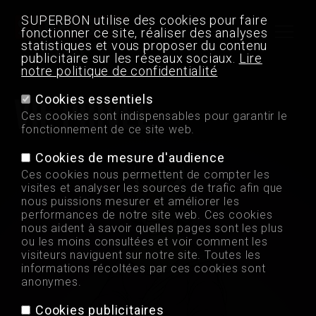
SUPERBON utilise des cookies pour faire
fonctionner ce site, réaliser des analyses
statistiques et vous proposer du contenu
La qualité a toujours
raison
publicitaire sur les réseaux sociaux.
Lire
notre politique de confidentialité
VIE PRIVÉE
Cookies essentiels
Chips de Madrid
Ces cookies sont indispensables pour garantir le
fonctionnement de ce site web.
Points de vente
Cookies de mesure d'audience
Ces cookies nous permettent de compter les
visites et analyser les sources de trafic afin que
Jobs
nous puissions mesurer et améliorer les
performances de notre site web. Ces cookies
nous aident à savoir quelles pages sont les plus
Contact
ou les moins consultées et voir comment les
visiteurs naviguent sur notre site. Toutes les
informations récoltées par ces cookies sont
Professionnel
anonymes.
Cookies publicitaires