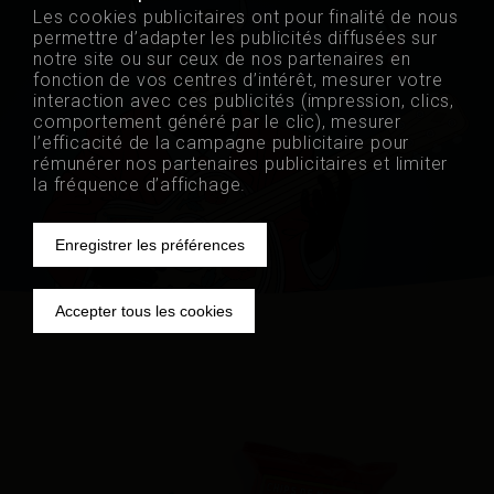
Les cookies publicitaires ont pour finalité de nous
permettre d’adapter les publicités diffusées sur
nl
EN
de
notre site ou sur ceux de nos partenaires en
fonction de vos centres d’intérêt, mesurer votre
interaction avec ces publicités (impression, clics,
comportement généré par le clic), mesurer
l’efficacité de la campagne publicitaire pour
rémunérer nos partenaires publicitaires et limiter
la fréquence d’affichage.
Enregistrer les préférences
Retrait
Accepter tous les cookies
du
consentement