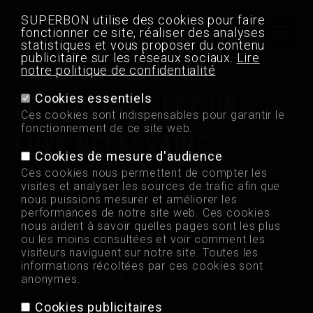
SUPERBON utilise des cookies pour faire
fonctionner ce site, réaliser des analyses
statistiques et vous proposer du contenu
La qualité a toujours
MAIN
raison
publicitaire sur les réseaux sociaux.
Lire
notre politique de confidentialité
NAVIGATION
(FRONT)
LE SUPERFLU EST
UN
Cookies essentiels
Chips de Madrid
Ces cookies sont indispensables pour garantir le
fonctionnement de ce site web.
LUXE NÉCESSAIRE
Points de vente
Cookies de mesure d'audience
Ces cookies nous permettent de compter les
visites et analyser les sources de trafic afin que
Jobs
Nous éditons des produits d’épicerie, universels et
nous puissions mesurer et améliorer les
performances de notre site web. Ces cookies
populaires. Des produits profondément ancrés dans
nous aident à savoir quelles pages sont les plus
Contact
notre culture commune, nourris et remodelés avec
ou les moins consultées et voir comment les
visiteurs naviguent sur notre site. Toutes les
soin dans notre propre champ d’expertise :
qualité,
informations récoltées par ces cookies sont
Professionnel
originalité, sens et esthétique
.
anonymes.
Cookies publicitaires