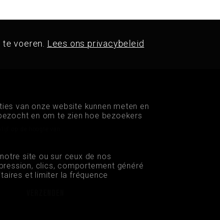
 te voeren.
Lees ons privacybeleid
ties van onze website kunnen meten en
 bezocht en om te zien hoe bezoekers
blijf op de hoogte van
 notre site ou sur ceux de nos
impression, clics, comportement généré
taires et limiter la fréquence