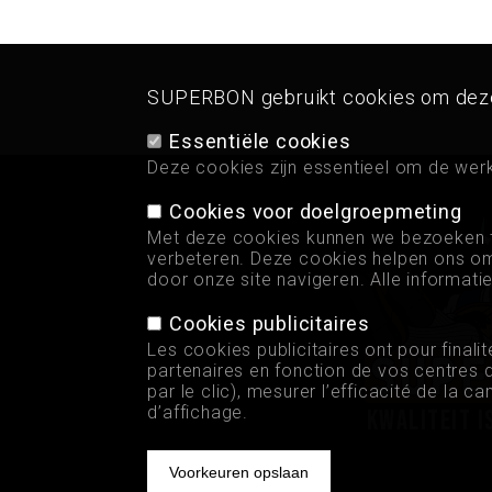
SUPERBON gebruikt cookies om deze s
Essentiële cookies
Deze cookies zijn essentieel om de wer
Cookies voor doelgroepmeting
Met deze cookies kunnen we bezoeken t
verbeteren. Deze cookies helpen ons om
door onze site navigeren. Alle informat
Cookies publicitaires
Les cookies publicitaires ont pour finali
partenaires en fonction de vos centres d
par le clic), mesurer l’efficacité de la 
d’affichage.
Kwaliteit i
Voorkeuren opslaan