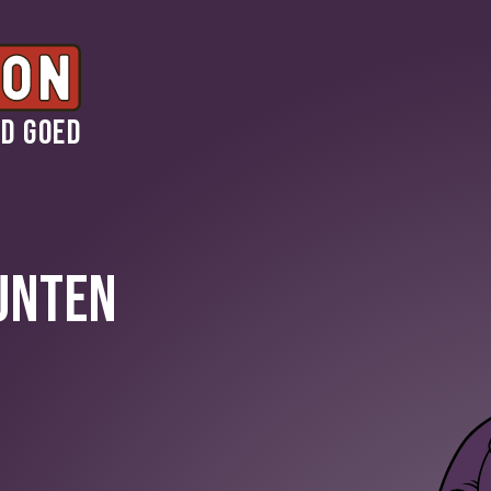
Jobs
Contact
jd goed
Professioneel
UNTEN
fr
EN
de