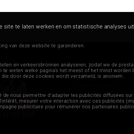
Privacy
ite te laten werken en om statistische analyses uit
king van deze website te garanderen.
ellen en verkeersbronnen analyseren, zodat we de presta
 te weten welke pagina's het meest of het minst worden
ie die door deze cookies wordt verzameld, is anoniem.
Schrijf in op onze nieuwsbrief en 
de laatste nieuwigheden!
té de nous permettre d’adapter les publicités diffusées sur
’intérêt, mesurer votre interaction avec ces publicités (
campagne publicitaire pour rémunérer nos partenaires publici
s altijd goed